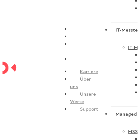
Karriere
IT-Messtec
Über uns
Unsere
IT-Me
Werte
Support
Karriere
Über
uns
Unsere
Werte
Support
Managed S
MSSP