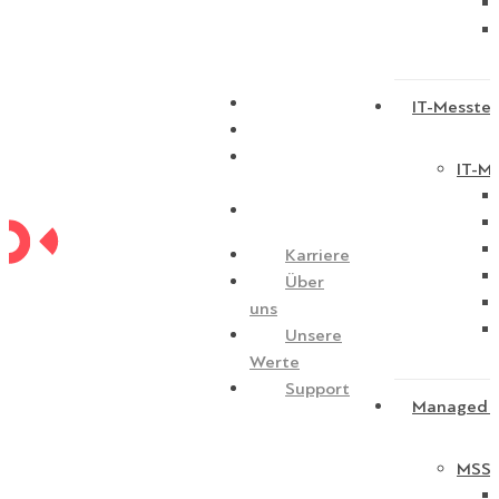
Karriere
IT-Messtec
Über uns
Unsere
IT-Me
Werte
Support
Karriere
Über
uns
Unsere
Werte
Support
Managed S
MSSP