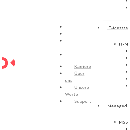
Karriere
IT-Messtec
Über uns
Unsere
IT-Me
Werte
Support
Karriere
Über
uns
Unsere
Werte
Support
Managed S
MSSP