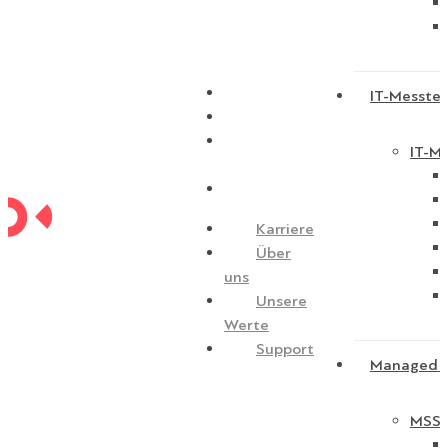
Karriere
IT-Messtec
Über uns
Unsere
IT-Me
Werte
Support
Karriere
Über
uns
Unsere
Werte
Support
Managed S
MSSP