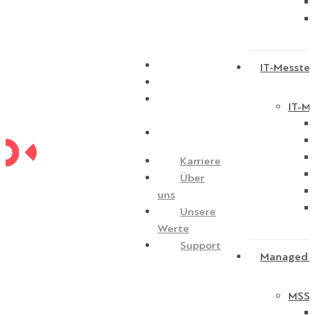
Karriere
IT-Messtec
Über uns
Unsere
IT-Me
Werte
Support
Karriere
Über
uns
Unsere
Werte
Support
Managed S
MSSP