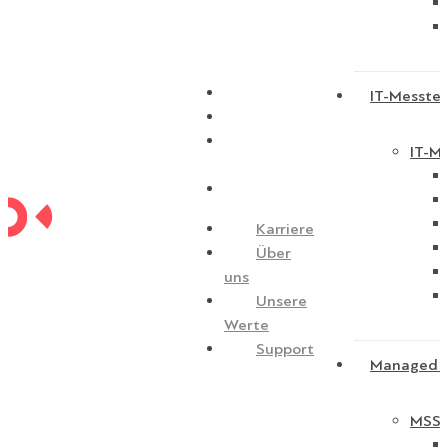
Karriere
IT-Messtec
Über uns
Unsere
IT-Me
Werte
Support
Karriere
Über
uns
Unsere
Werte
Support
Managed S
MSSP