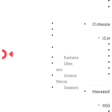
Karriere
IT-Messtec
Über uns
Unsere
IT-Me
Werte
Support
Karriere
Über
uns
Unsere
Werte
Support
Managed S
MSSP