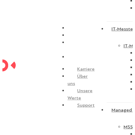
Karriere
IT-Messtec
Über uns
Unsere
IT-Me
Werte
Support
Karriere
Über
uns
Unsere
Werte
Support
Managed S
MSSP