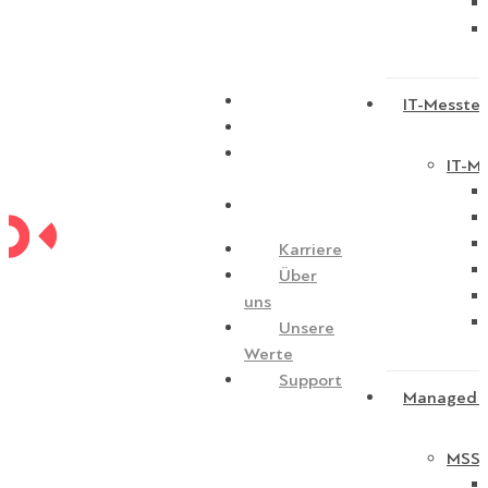
Karriere
IT-Messtec
Über uns
Unsere
IT-Me
Werte
Support
Karriere
Über
uns
Unsere
Werte
Support
Managed S
MSSP