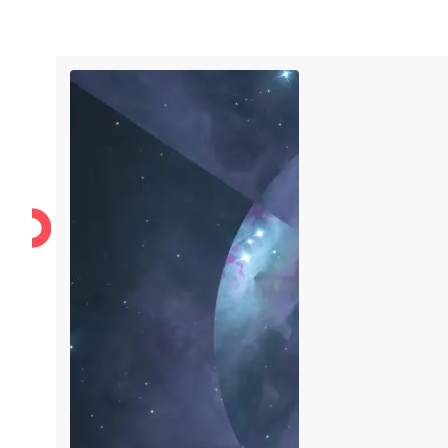
Karriere
Über uns
Unsere Werte
Support
Karriere
Über uns
Unsere Werte
Support
IT-Security
IT-Messtechnik
Managed Service Provider
LI
Kunden