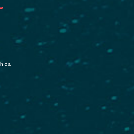
t
h da.