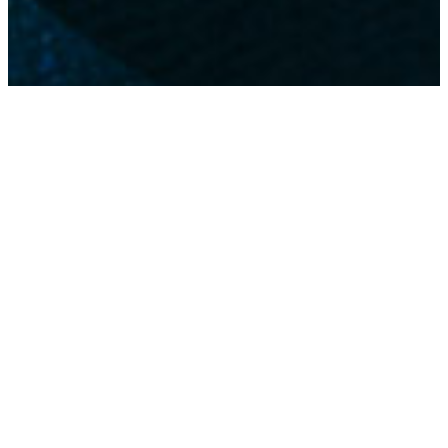
Lawful Interception-Portfolio
Unsere Möglichkeiten der legalen
Kommunikationsüberwachung für
Strafverfolgungsbehörden.
In unserem Portfolio befindet sich alles, was Du
brauchst, damit die rechtlich vorgeschriebene