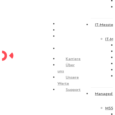
Karriere
IT-Messtec
Über uns
Unsere
IT-Me
Werte
Support
Karriere
Über
uns
Unsere
Werte
Support
Managed S
MSSP