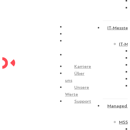
Karriere
IT-Messtec
Über uns
Unsere
IT-Me
Werte
Support
Karriere
Über
uns
Unsere
Werte
Support
Managed S
MSSP