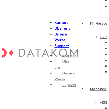
Karriere
IT-Messtec
Über uns
Unsere
IT-Me
Werte
Support
Karriere
Über
uns
Unsere
Werte
Support
Managed S
MSSP