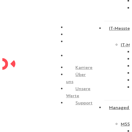
Karriere
IT-Messtec
Über uns
Unsere
IT-Me
Werte
Support
Karriere
Über
uns
Unsere
Werte
Support
Managed S
MSSP