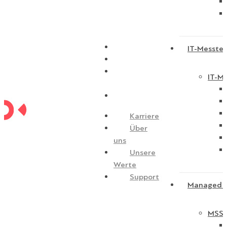
Karriere
IT-Messtec
Über uns
Unsere
IT-Me
Werte
Support
Karriere
Über
uns
Unsere
Werte
Support
Managed S
MSSP