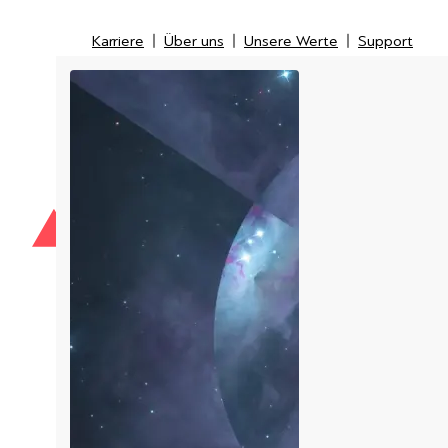
Karriere
Über uns
Unsere Werte
Support
Karriere
Über uns
Unsere Werte
Support
IT-Security
IT-Messtechnik
Managed Service Provider
LI
Kunden