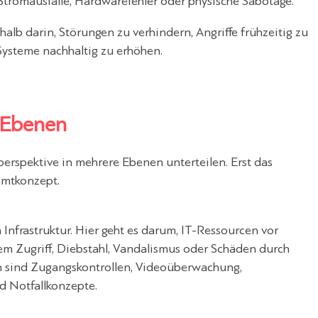
e Stromausfälle, Hardwarefehler oder physische Sabotage.
shalb darin, Störungen zu verhindern, Angriffe frühzeitig zu
Systeme nachhaltig zu erhöhen.
n Ebenen
sperspektive in mehrere Ebenen unterteilen. Erst das
amtkonzept.
Infrastruktur. Hier geht es darum, IT-Ressourcen vor
 Zugriff, Diebstahl, Vandalismus oder Schäden durch
n sind Zugangskontrollen, Videoüberwachung,
 Notfallkonzepte.