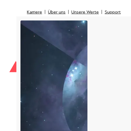
Karriere
Über uns
Unsere Werte
Support
Karriere
Über uns
Unsere Werte
Support
IT-Security
IT-Messtechnik
Managed Service Provider
LI
Kunden