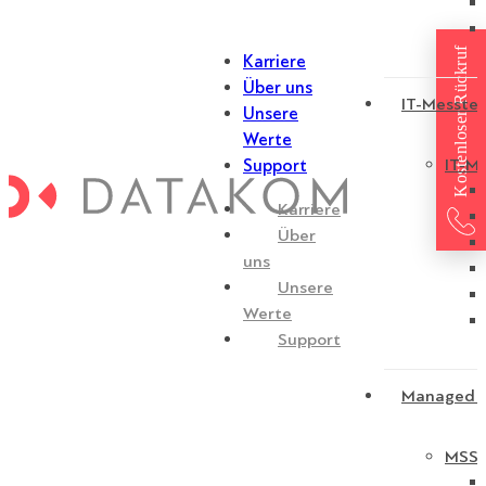
Kostenloser Rückruf
Karriere
Über uns
IT-Messtec
Unsere
Werte
IT-Me
Support
Karriere
Über
uns
Unsere
Werte
Support
Managed S
MSSP