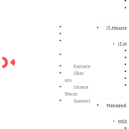
Karriere
IT-Messtec
Über uns
Unsere
IT-Me
Werte
Support
Karriere
Über
uns
Unsere
Werte
Support
Managed S
MSSP