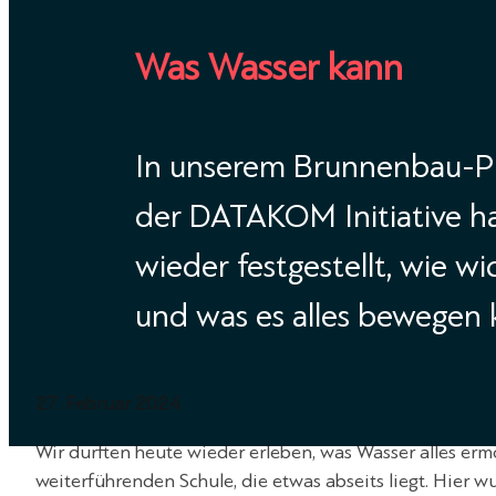
Was Wasser kann
In unserem Brunnenbau-Pro
der DATAKOM Initiative h
wieder festgestellt, wie wi
und was es alles bewegen 
27. Februar 2024
Wir durften heute wieder erleben, was Wasser alles erm
weiterführenden Schule, die etwas abseits liegt. Hier w