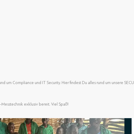
nd um Compliance und IT Security. Hier findest Du alles rund um unsere SE
nd um Compliance und IT Security. Hier findest Du alles rund um unsere SE
-Messtechnik exklusiv bereit. Viel Spaß!
-Messtechnik exklusiv bereit. Viel Spaß!