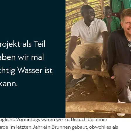
jekt als Teil
aben wir mal
chtig Wasser ist
kann.
öglicht. Vormittags waren wir zu Besuch bei einer
urde im letzten Jahr ein Brunnen gebaut, obwohl es als