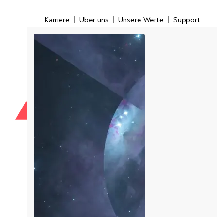
Karriere
Über uns
Unsere Werte
Support
Karriere
Über uns
Unsere Werte
Support
IT-Security
IT-Messtechnik
Managed Service Provider
LI
Kunden