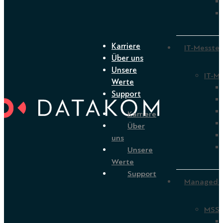
Karriere
IT-Messtec
Über uns
Unsere
IT-Me
Werte
Support
Karriere
Über
uns
Unsere
Werte
Support
Managed S
MSSP