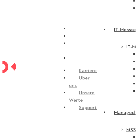
Karriere
IT-Messtec
Über uns
Unsere
IT-Me
Werte
Support
Karriere
Über
uns
Unsere
Werte
Support
Managed S
MSSP