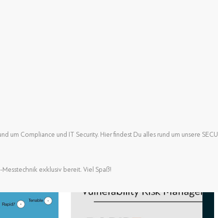
nd um Compliance und IT Security. Hier findest Du alles rund um unsere SE
nd um Compliance und IT Security. Hier findest Du alles rund um unsere SE
-Messtechnik exklusiv bereit. Viel Spaß!
-Messtechnik exklusiv bereit. Viel Spaß!