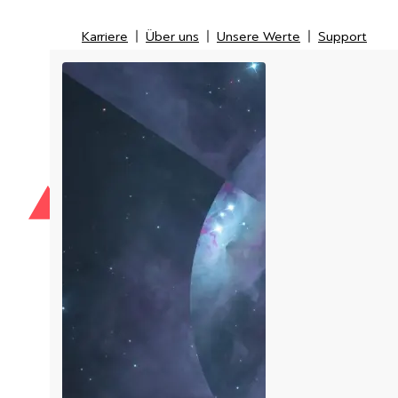
Karriere
Über uns
Unsere Werte
Support
Karriere
Über uns
Unsere Werte
Support
IT-Security
IT-Messtechnik
Managed Service Provider
LI
Kunden