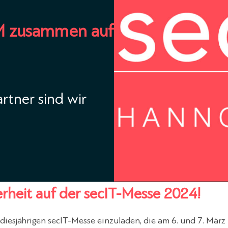
M zusammen auf
tner sind wir
erheit auf der secIT-Messe 2024!
 diesjährigen secIT-Messe einzuladen, die am 6. und 7. März