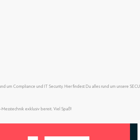
nd um Compliance und IT Security. Hier findest Du alles rund um unsere SE
nd um Compliance und IT Security. Hier findest Du alles rund um unsere SE
-Messtechnik exklusiv bereit. Viel Spaß!
-Messtechnik exklusiv bereit. Viel Spaß!