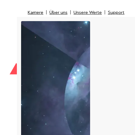
Karriere
Über uns
Unsere Werte
Support
Karriere
Über uns
Unsere Werte
Support
IT-Security
IT-Messtechnik
Managed Service Provider
LI
Kunden