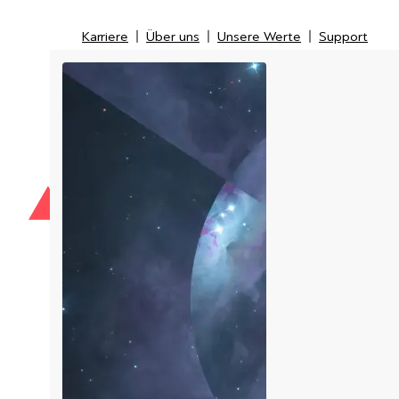
Karriere
Über uns
Unsere Werte
Support
Karriere
Über uns
Unsere Werte
Support
IT-Security
IT-Messtechnik
Managed Service Provider
LI
Kunden