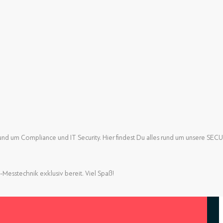
nd um Compliance und IT Security. Hier findest Du alles rund um unsere SE
nd um Compliance und IT Security. Hier findest Du alles rund um unsere SE
-Messtechnik exklusiv bereit. Viel Spaß!
-Messtechnik exklusiv bereit. Viel Spaß!