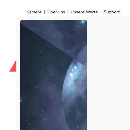
Karriere
Über uns
Unsere Werte
Support
Karriere
Über uns
Unsere Werte
Support
IT-Security
IT-Messtechnik
Managed Service Provider
LI
Kunden