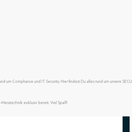
nd um Compliance und IT Security. Hier findest Du alles rund um unsere SE
nd um Compliance und IT Security. Hier findest Du alles rund um unsere SE
-Messtechnik exklusiv bereit. Viel Spaß!
-Messtechnik exklusiv bereit. Viel Spaß!