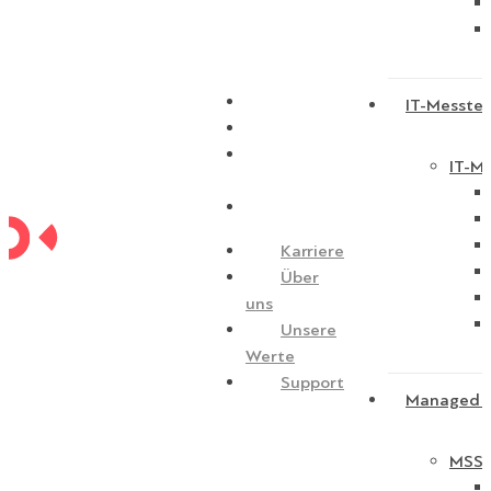
Karriere
IT-Messtec
Über uns
Unsere
IT-Me
Werte
Support
Karriere
Über
uns
Unsere
Werte
Support
Managed S
MSSP