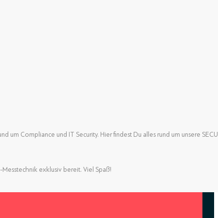
nd um Compliance und IT Security. Hier findest Du alles rund um unsere SE
nd um Compliance und IT Security. Hier findest Du alles rund um unsere SE
-Messtechnik exklusiv bereit. Viel Spaß!
-Messtechnik exklusiv bereit. Viel Spaß!