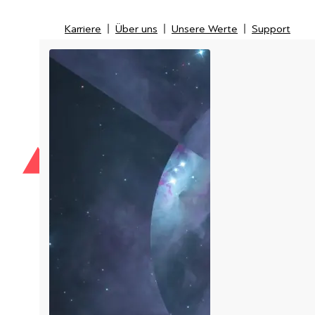
Karriere
Über uns
Unsere Werte
Support
Karriere
Über uns
Unsere Werte
Support
IT-Security
IT-Messtechnik
Managed Service Provider
LI
Kunden