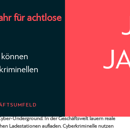
ahr für achtlose
n können
kriminellen
HÄFTSUMFELD
Cyber-Underground. In der Geschäftswelt lauern reale
chen Ladestationen aufladen. Cyberkriminelle nutzen