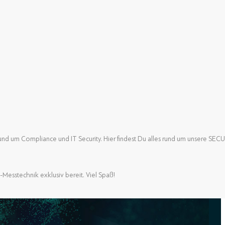
nd um Compliance und IT Security. Hier findest Du alles rund um unsere SE
nd um Compliance und IT Security. Hier findest Du alles rund um unsere SE
-Messtechnik exklusiv bereit. Viel Spaß!
-Messtechnik exklusiv bereit. Viel Spaß!