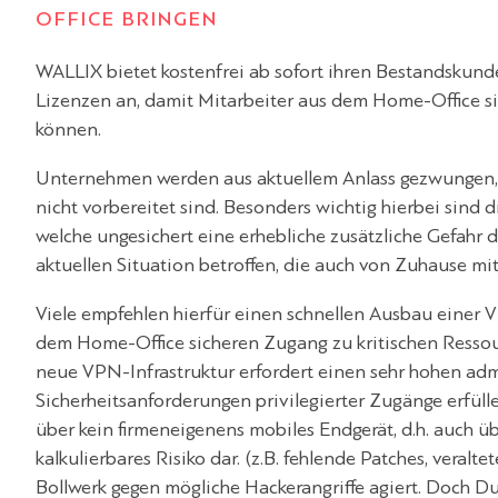
OFFICE BRINGEN
WALLIX bietet kostenfrei ab sofort ihren Bestandskund
Lizenzen an, damit Mitarbeiter aus dem Home-Office s
können.
Unternehmen werden aus aktuellem Anlass gezwungen
nicht vorbereitet sind. Besonders wichtig hierbei sind
welche ungesichert eine erhebliche zusätzliche Gefahr 
aktuellen Situation betroffen, die auch von Zuhause mi
Viele empfehlen hierfür einen schnellen Ausbau einer V
dem Home-Office sicheren Zugang zu kritischen Resso
neue VPN-Infrastruktur erfordert einen sehr hohen adm
Sicherheitsanforderungen privilegierter Zugänge erfüllen
über kein firmeneigenens mobiles Endgerät, d.h. auch ü
kalkulierbares Risiko dar. (z.B. fehlende Patches, veraltet
Bollwerk gegen mögliche Hackerangriffe agiert. Doch 