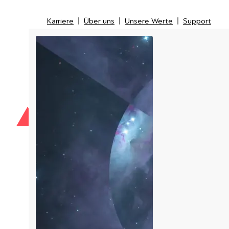
Karriere
Über uns
Unsere Werte
Support
Karriere
Über uns
Unsere Werte
Support
IT-Security
IT-Messtechnik
Managed Service Provider
LI
Kunden