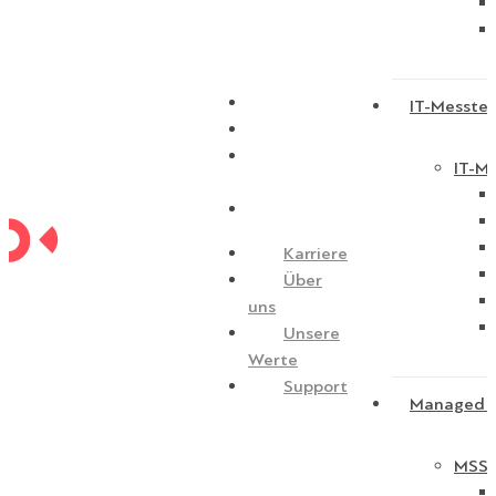
Karriere
IT-Messtec
Über uns
Unsere
IT-Me
Werte
Support
Karriere
Über
uns
Unsere
Werte
Support
Managed S
MSSP