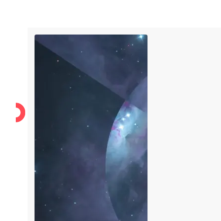
Karriere
Über uns
Unsere Werte
Support
Karriere
Über uns
Unsere Werte
Support
IT-Security
IT-Messtechnik
Managed Service Provider
LI
Kunden