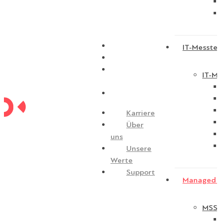
Karriere
IT-Messtec
Über uns
Unsere
IT-Me
Werte
Support
Karriere
Über
uns
Unsere
Werte
Support
Managed S
MSSP