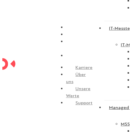
Karriere
IT-Messtec
Über uns
Unsere
IT-Me
Werte
Support
Karriere
Über
uns
Unsere
Werte
Support
Managed S
MSSP