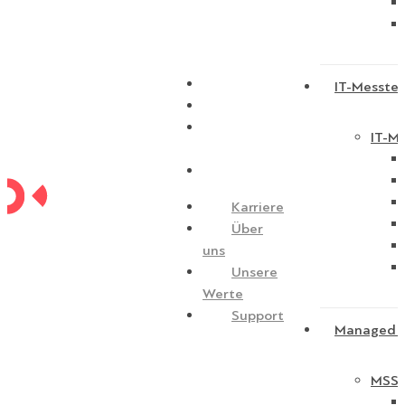
Karriere
IT-Messtec
Über uns
Unsere
IT-Me
Werte
Support
Karriere
Über
uns
Unsere
Werte
Support
Managed S
MSSP