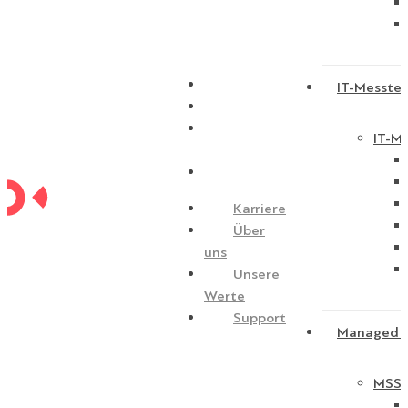
Karriere
IT-Messtec
Über uns
Unsere
IT-Me
Werte
Support
Karriere
Über
uns
Unsere
Werte
Support
Managed S
MSSP