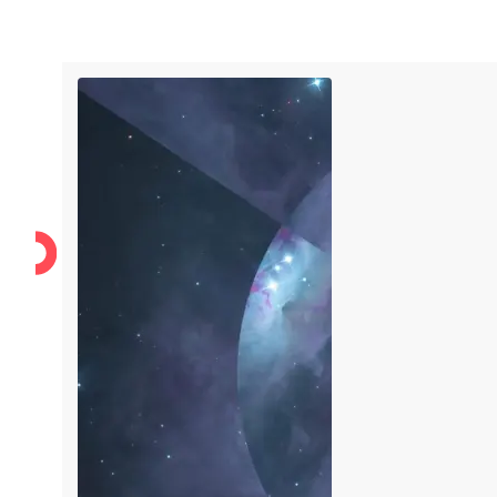
Karriere
Über uns
Unsere Werte
Support
Karriere
Über uns
Unsere Werte
Support
IT-Security
IT-Messtechnik
Managed Service Provider
LI
Kunden