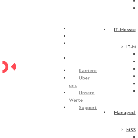
Karriere
IT-Messtec
Über uns
Unsere
IT-Me
Werte
Support
Karriere
Über
uns
Unsere
Werte
Support
Managed S
MSSP