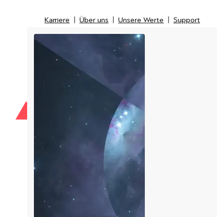
Karriere
Über uns
Unsere Werte
Support
Karriere
Über uns
Unsere Werte
Support
IT-Security
IT-Messtechnik
Managed Service Provider
LI
Kunden