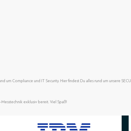
nd um Compliance und IT Security. Hier findest Du alles rund um unsere SE
nd um Compliance und IT Security. Hier findest Du alles rund um unsere SE
-Messtechnik exklusiv bereit. Viel Spaß!
-Messtechnik exklusiv bereit. Viel Spaß!