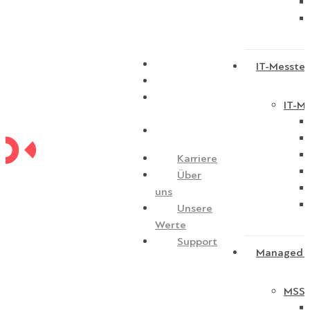
Karriere
IT-Messtec
Über uns
Unsere
IT-Me
Werte
Support
Karriere
Über
uns
Unsere
Werte
Support
Managed S
MSSP