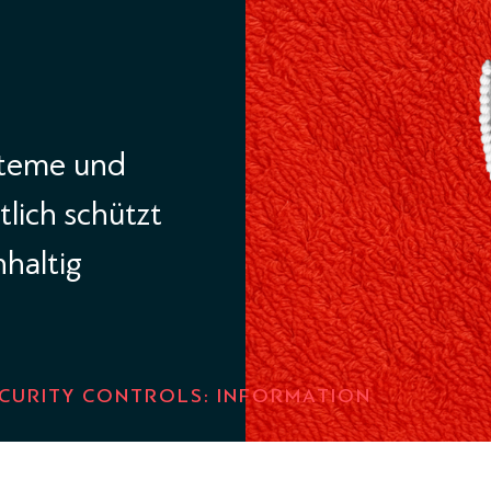
steme und
lich schützt
hhaltig
ECURITY CONTROLS: INFORMATION