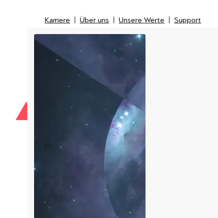
Karriere
Über uns
Unsere Werte
Support
Karriere
Über uns
Unsere Werte
Support
IT-Security
IT-Messtechnik
Managed Service Provider
LI
Kunden